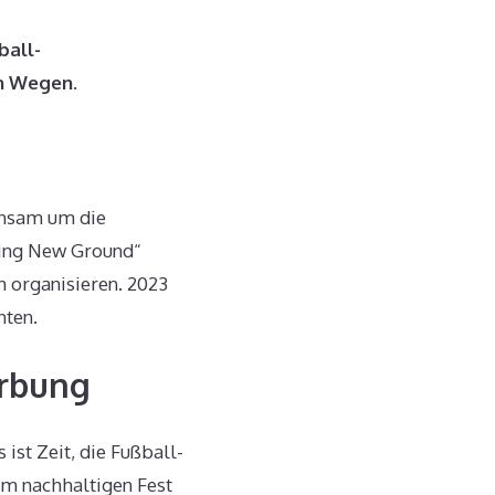
ball-
en Wegen.
insam um die
king New Ground“
 organisieren. 2023
hten.
erbung
ist Zeit, die Fußball-
em nachhaltigen Fest