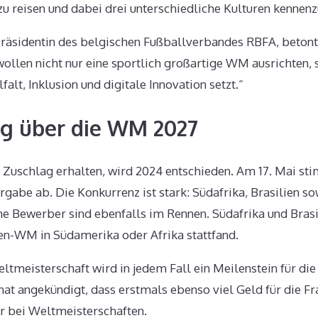
u reisen und dabei drei unterschiedliche Kulturen kennenz
äsidentin des belgischen Fußballverbandes RBFA, betont
llen nicht nur eine sportlich großartige WM ausrichten, s
falt, Inklusion und digitale Innovation setzt.“
g über die WM 2027
 Zuschlag erhalten, wird 2024 entschieden. Am 17. Mai st
rgabe ab. Die Konkurrenz ist stark: Südafrika, Brasilien s
 Bewerber sind ebenfalls im Rennen. Südafrika und Brasil
en-WM in Südamerika oder Afrika stattfand.
ltmeisterschaft wird in jedem Fall ein Meilenstein für die
 hat angekündigt, dass erstmals ebenso viel Geld für die F
r bei Weltmeisterschaften.