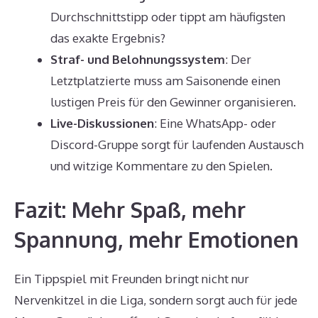
Durchschnittstipp oder tippt am häufigsten
das exakte Ergebnis?
Straf- und Belohnungssystem
: Der
Letztplatzierte muss am Saisonende einen
lustigen Preis für den Gewinner organisieren.
Live-Diskussionen
: Eine WhatsApp- oder
Discord-Gruppe sorgt für laufenden Austausch
und witzige Kommentare zu den Spielen.
Fazit: Mehr Spaß, mehr
Spannung, mehr Emotionen
Ein Tippspiel mit Freunden bringt nicht nur
Nervenkitzel in die Liga, sondern sorgt auch für jede