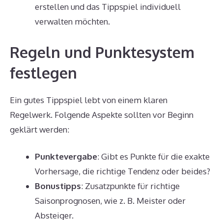
erstellen und das Tippspiel individuell
verwalten möchten.
Regeln und Punktesystem
festlegen
Ein gutes Tippspiel lebt von einem klaren
Regelwerk. Folgende Aspekte sollten vor Beginn
geklärt werden:
Punktevergabe
: Gibt es Punkte für die exakte
Vorhersage, die richtige Tendenz oder beides?
Bonustipps
: Zusatzpunkte für richtige
Saisonprognosen, wie z. B. Meister oder
Absteiger.