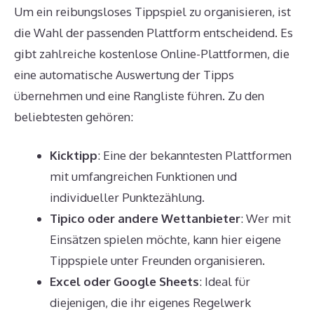
Um ein reibungsloses Tippspiel zu organisieren, ist
die Wahl der passenden Plattform entscheidend. Es
gibt zahlreiche kostenlose Online-Plattformen, die
eine automatische Auswertung der Tipps
übernehmen und eine Rangliste führen. Zu den
beliebtesten gehören:
Kicktipp
: Eine der bekanntesten Plattformen
mit umfangreichen Funktionen und
individueller Punktezählung.
Tipico oder andere Wettanbieter
: Wer mit
Einsätzen spielen möchte, kann hier eigene
Tippspiele unter Freunden organisieren.
Excel oder Google Sheets
: Ideal für
diejenigen, die ihr eigenes Regelwerk